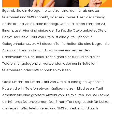
Egal, ob Sie ein Gelegenheitsnutzer sind, der nur ab und zu
telefoniert und SMS schreibt, oder ein Power-User, der ständig
online ist und viele Daten benötigt, Otelo hat einen Tarif, der zu
Ihnen passt. Hier sind einige der Tarife, die Otelo anbietet:Otelo
Basic: Der Basic-Tarif von Otelo ist eine gute Option für
Gelegenheitsnutzer. Mit diesem Tarif erhalten Sie eine begrenzte
Anzahl an Freiminuten und SMS sowie ein begrenztes
Datenvolumen. Der Basic-Tarif eignet sich für Nutzer, die ihr
Telefon nur gelegentlich verwenden oder nur in Notfällen
telefonieren oder SMS schreiben müssen.
Otelo Smart: Der Smart-Tarif von Otelo ist eine gute Option für
Nutzer, die ihr Telefon etwas häufiger nutzen. Mit diesem Tarif
erhalten Sie eine größere Anzahl von Freiminuten und SMS sowie
ein höheres Datenvolumen. Der Smart-Tarif eignet sich für Nutzer,
die regelmäßig telefonieren und SMS schreiben und auch