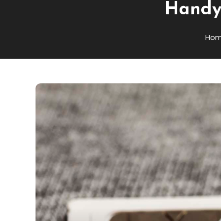
Handyt
Ho