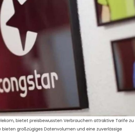
lekom, bietet preisbewussten Verbrauchern attraktive Tarife zu
ife bieten großzügiges Datenvolumen und eine zuverlässige