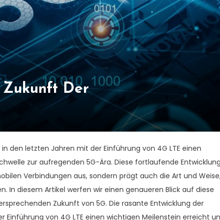
 Zukunft Der
 in den letzten Jahren mit der Einführung von 4G LTE einen
Schwelle zur aufregenden 5G-Ära. Diese fortlaufende Entwicklun
 mobilen Verbindungen aus, sondern prägt auch die Art und Weise
. In diesem Artikel werfen wir einen genaueren Blick auf diese
lversprechenden Zukunft von 5G. Die rasante Entwicklung der
er Einführung von 4G LTE einen wichtigen Meilenstein erreicht u