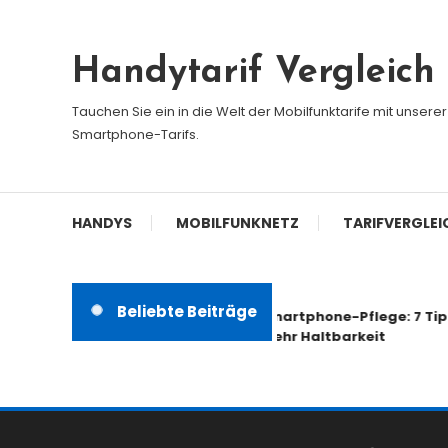
Skip
To
Handytarif Vergleich
Content
Tauchen Sie ein in die Welt der Mobilfunktarife mit unser
Smartphone-Tarifs.
HANDYS
MOBILFUNKNETZ
TARIFVERGLEI
Beliebte Beiträge
Smartphone-Pflege: 7 Tipps für
mehr Haltbarkeit