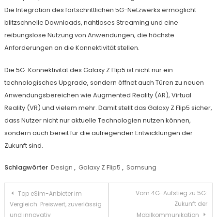
Die Integration des fortschrittlichen 5G-Netzwerks ermöglicht
blitzschnelle Downloads, nahtloses Streaming und eine
reibungslose Nutzung von Anwendungen, die höchste
Anforderungen an die Konnektivität stellen.
Die 5G-Konnektivität des Galaxy Z Flip5 ist nicht nur ein
technologisches Upgrade, sondern öffnet auch Türen zu neuen
Anwendungsbereichen wie Augmented Reality (AR), Virtual
Reality (VR) und vielem mehr. Damit stellt das Galaxy Z Flip5 sicher,
dass Nutzer nicht nur aktuelle Technologien nutzen können,
sondern auch bereit für die aufregenden Entwicklungen der
Zukunft sind.
Schlagwörter
Design
,
Galaxy Z Flip5
,
Samsung
Beitragsnavigation
Vom 4G-Aufstieg zu 5G:
Top eSim-Anbieter im
Zukunft der
Vergleich: Preiswert, zuverlässig
und innovativ
Mobilkommunikation