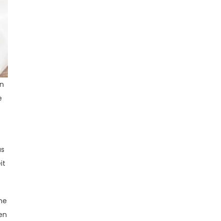
an
e
t
as
it
ne
en