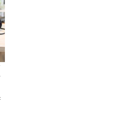
r
.
t