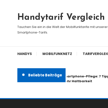
Skip
To
Handytarif Vergleich
Content
Tauchen Sie ein in die Welt der Mobilfunktarife mit unser
Smartphone-Tarifs.
HANDYS
MOBILFUNKNETZ
TARIFVERGLEI
Beliebte Beiträge
Smartphone-Pflege: 7 Tipps für
mehr Haltbarkeit