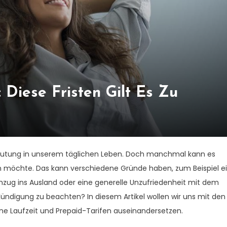
Diese Fristen Gilt Es Zu
eutung in unserem täglichen Leben. Doch manchmal kann es
möchte. Das kann verschiedene Gründe haben, zum Beispiel e
zug ins Ausland oder eine generelle Unzufriedenheit mit dem
 Kündigung zu beachten? In diesem Artikel wollen wir uns mit den
hne Laufzeit und Prepaid-Tarifen auseinandersetzen.