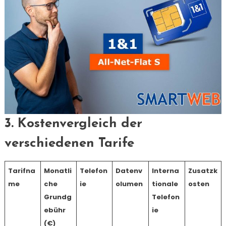
3. Kostenvergleich der
verschiedenen Tarife
Tarifna
Monatli
Telefon
Datenv
Interna
Zusatzk
me
che
ie
olumen
tionale
osten
Grundg
Telefon
ebühr
ie
(€)