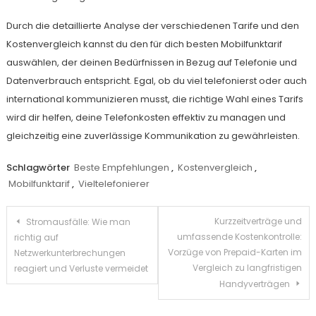
Durch die detaillierte Analyse der verschiedenen Tarife und den
Kostenvergleich kannst du den für dich besten Mobilfunktarif
auswählen, der deinen Bedürfnissen in Bezug auf Telefonie und
Datenverbrauch entspricht. Egal, ob du viel telefonierst oder auch
international kommunizieren musst, die richtige Wahl eines Tarifs
wird dir helfen, deine Telefonkosten effektiv zu managen und
gleichzeitig eine zuverlässige Kommunikation zu gewährleisten.
Schlagwörter
Beste Empfehlungen
,
Kostenvergleich
,
Mobilfunktarif
,
Vieltelefonierer
Beitragsnavigation
Kurzzeitverträge und
Stromausfälle: Wie man
umfassende Kostenkontrolle:
richtig auf
Vorzüge von Prepaid-Karten im
Netzwerkunterbrechungen
Vergleich zu langfristigen
reagiert und Verluste vermeidet
Handyverträgen