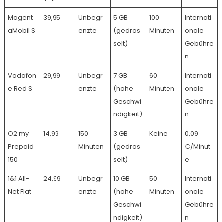
Magent
39,95
Unbegr
5 GB
100
Internati
aMobil S
enzte
(gedros
Minuten
onale
selt)
Gebühre
n
Vodafon
29,99
Unbegr
7 GB
60
Internati
e Red S
enzte
(hohe
Minuten
onale
Geschwi
Gebühre
ndigkeit)
n
O2 my
14,99
150
3 GB
Keine
0,09
Prepaid
Minuten
(gedros
€/Minut
150
selt)
e
1&1 All-
24,99
Unbegr
10 GB
50
Internati
Net Flat
enzte
(hohe
Minuten
onale
Geschwi
Gebühre
ndigkeit)
n