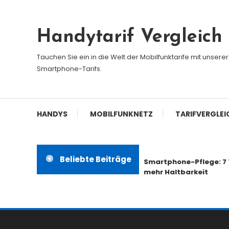
Skip
To
Handytarif Vergleich
Content
Tauchen Sie ein in die Welt der Mobilfunktarife mit unser
Smartphone-Tarifs.
HANDYS
MOBILFUNKNETZ
TARIFVERGLEI
Beliebte Beiträge
Smartphone-Pflege: 7 Ti
mehr Haltbarkeit