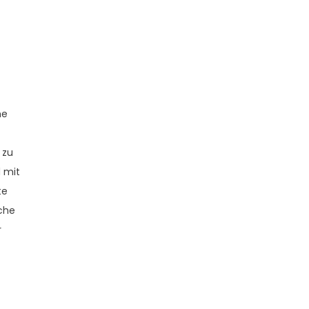
he
 zu
 mit
te
che
r