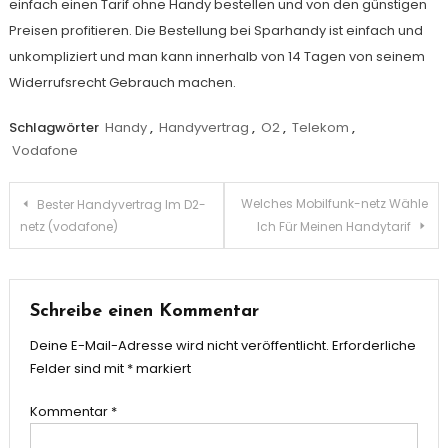
einfach einen Tarif ohne Handy bestellen und von den günstigen
Preisen profitieren. Die Bestellung bei Sparhandy ist einfach und
unkompliziert und man kann innerhalb von 14 Tagen von seinem
Widerrufsrecht Gebrauch machen.
Schlagwörter
Handy
,
Handyvertrag
,
O2
,
Telekom
,
Vodafone
Beitragsnavigation
Welches Mobilfunk-netz Wähle
Bester Handyvertrag Im D2-
netz (vodafone)
Ich Für Meinen Handytarif
Schreibe einen Kommentar
Deine E-Mail-Adresse wird nicht veröffentlicht.
Erforderliche
Felder sind mit
*
markiert
Kommentar
*