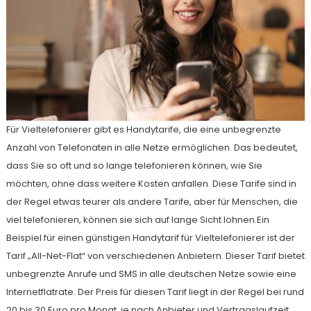
Für Vieltelefonierer gibt es Handytarife, die eine unbegrenzte
Anzahl von Telefonaten in alle Netze ermöglichen. Das bedeutet,
dass Sie so oft und so lange telefonieren können, wie Sie
möchten, ohne dass weitere Kosten anfallen. Diese Tarife sind in
der Regel etwas teurer als andere Tarife, aber für Menschen, die
viel telefonieren, können sie sich auf lange Sicht lohnen.Ein
Beispiel für einen günstigen Handytarif für Vieltelefonierer ist der
Tarif „All-Net-Flat“ von verschiedenen Anbietern. Dieser Tarif bietet
unbegrenzte Anrufe und SMS in alle deutschen Netze sowie eine
Internetflatrate. Der Preis für diesen Tarif liegt in der Regel bei rund
20 bis 30 Euro pro Monat, je nach Anbieter und Vertragslaufzeit.