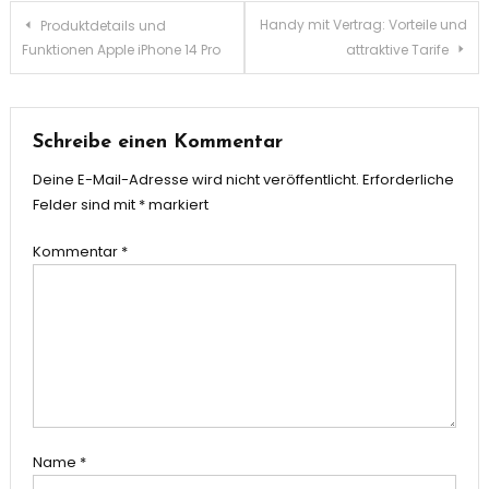
Beitragsnavigation
Handy mit Vertrag: Vorteile und
Produktdetails und
Funktionen Apple iPhone 14 Pro
attraktive Tarife
Schreibe einen Kommentar
Deine E-Mail-Adresse wird nicht veröffentlicht.
Erforderliche
Felder sind mit
*
markiert
Kommentar
*
Name
*