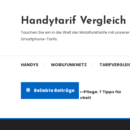
Skip
To
Handytarif Vergleich
Content
Tauchen Sie ein in die Welt der Mobilfunktarife mit unser
Smartphone-Tarifs.
HANDYS
MOBILFUNKNETZ
TARIFVERGLEI
Beliebte Beiträge
Smartphone-Pflege: 7 Tipps für
mehr Haltbarkeit