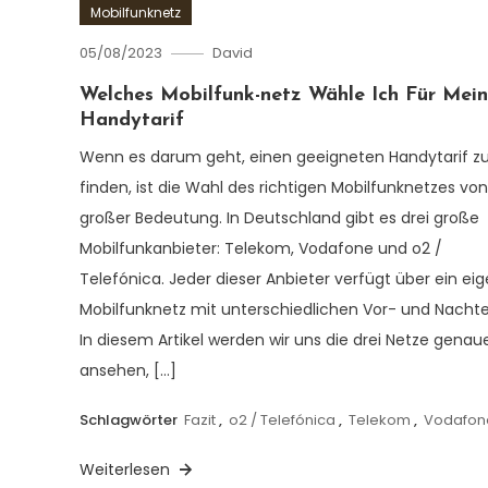
Mobilfunknetz
05/08/2023
David
Welches Mobilfunk-netz Wähle Ich Für Mei
Handytarif
Wenn es darum geht, einen geeigneten Handytarif z
finden, ist die Wahl des richtigen Mobilfunknetzes von
großer Bedeutung. In Deutschland gibt es drei große
Mobilfunkanbieter: Telekom, Vodafone und o2 /
Telefónica. Jeder dieser Anbieter verfügt über ein ei
Mobilfunknetz mit unterschiedlichen Vor- und Nachtei
In diesem Artikel werden wir uns die drei Netze genau
ansehen, […]
Schlagwörter
Fazit
,
o2 / Telefónica
,
Telekom
,
Vodafon
Weiterlesen