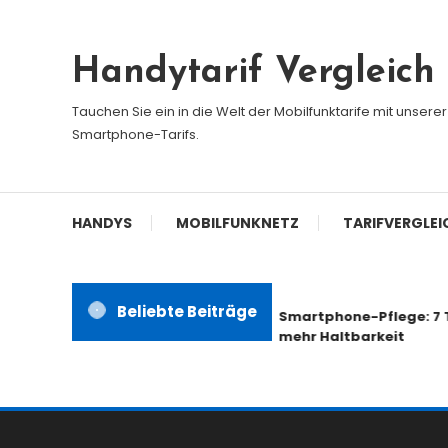
Skip
To
Handytarif Vergleich
Content
Tauchen Sie ein in die Welt der Mobilfunktarife mit unser
Smartphone-Tarifs.
HANDYS
MOBILFUNKNETZ
TARIFVERGLEI
Beliebte Beiträge
Smartphone-Pflege: 7 Ti
mehr Haltbarkeit