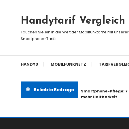
Skip
To
Handytarif Vergleich
Content
Tauchen Sie ein in die Welt der Mobilfunktarife mit unser
Smartphone-Tarifs.
HANDYS
MOBILFUNKNETZ
TARIFVERGLEI
Beliebte Beiträge
Smartphone-Pflege: 7 Ti
mehr Haltbarkeit