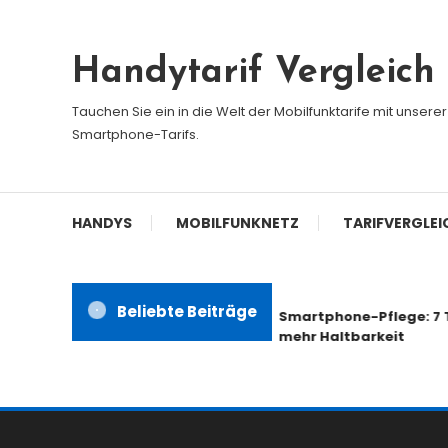
Skip
To
Handytarif Vergleich
Content
Tauchen Sie ein in die Welt der Mobilfunktarife mit unser
Smartphone-Tarifs.
HANDYS
MOBILFUNKNETZ
TARIFVERGLEI
Beliebte Beiträge
Smartphone-Pflege: 7 Ti
mehr Haltbarkeit