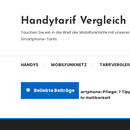
Skip
To
Handytarif Vergleich
Content
Tauchen Sie ein in die Welt der Mobilfunktarife mit unser
Smartphone-Tarifs.
HANDYS
MOBILFUNKNETZ
TARIFVERGLEI
Beliebte Beiträge
Smartphone-Pflege: 7 Tipps für
mehr Haltbarkeit